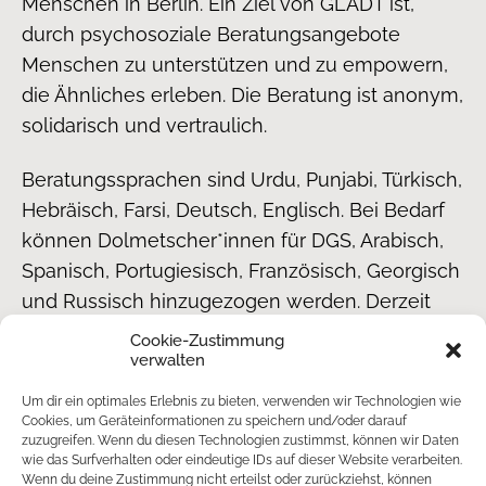
Menschen in Berlin. Ein Ziel von GLADT ist,
durch psychosoziale Beratungsangebote
Menschen zu unterstützen und zu empowern,
die Ähnliches erleben. Die Beratung ist anonym,
solidarisch und vertraulich.
Beratungssprachen sind Urdu, Punjabi, Türkisch,
Hebräisch, Farsi, Deutsch, Englisch. Bei Bedarf
können Dolmetscher*innen für DGS, Arabisch,
Spanisch, Portugiesisch, Französisch, Georgisch
und Russisch hinzugezogen werden. Derzeit
sind Telefon-, Video- oder Chat-Beratungen
Cookie-Zustimmung
verwalten
möglich.
Um dir ein optimales Erlebnis zu bieten, verwenden wir Technologien wie
gladt.de
Cookies, um Geräteinformationen zu speichern und/oder darauf
zuzugreifen. Wenn du diesen Technologien zustimmst, können wir Daten
wie das Surfverhalten oder eindeutige IDs auf dieser Website verarbeiten.
Wenn du deine Zustimmung nicht erteilst oder zurückziehst, können